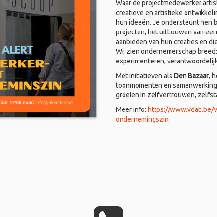
Waar de projectmedewerker artist
creatieve en artistieke ontwikkel
hun ideeën. Je ondersteunt hen bi
projecten, het uitbouwen van een
aanbieden van hun creaties en di
Wij zien ondernemerschap breed: i
experimenteren, verantwoordelij
Met initiatieven als
Den Bazaar
, 
toonmomenten en samenwerkingen
groeien in zelfvertrouwen, zelfs
Meer info:
https://www.vdab.be/
ondernemingszin