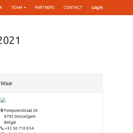
K
TEAM
PARTNERS
CONTACT
Log in
2021
Waar
Pompoenstraat 36
8792 Desselgem
België
+32 56 710 654