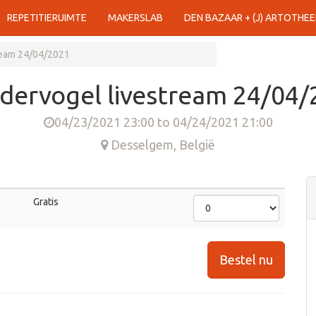
REPETITIERUIMTE
MAKERSLAB
DEN BAZAAR + (J) ARTOTHEE
ream 24/04/2021
dervogel livestream 24/04/
04/23/2021 23:00
to
04/24/2021 21:00
Desselgem
,
België
Gratis
Bestel nu