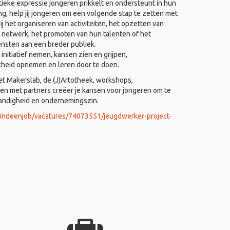
ieke expressie jongeren prikkelt en ondersteunt in hun
ing, help jij jongeren om een volgende stap te zetten met
j het organiseren van activiteiten, het opzetten van
 netwerk, het promoten van hun talenten of het
ensten aan een breder publiek.
nitiatief nemen, kansen zien en grijpen,
kheid opnemen en leren door te doen.
het Makerslab, de (J)Artotheek, workshops,
 met partners creëer je kansen voor jongeren om te
tandigheid en ondernemingszin.
vindeenjob/vacatures/74073551/jeugdwerker-project-