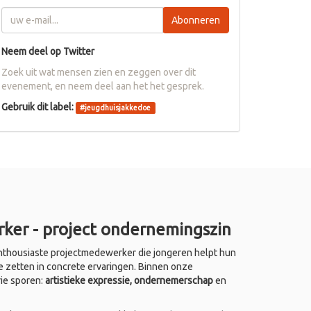
Abonneren
Neem deel op Twitter
Zoek uit wat mensen zien en zeggen over dit
evenement, en neem deel aan het het gesprek.
Gebruik dit label:
#
jeugdhuisjakkedoe
ker - project ondernemingszin
thousiaste projectmedewerker die jongeren helpt hun
e zetten in concrete ervaringen. Binnen onze
rie sporen:
artistieke expressie, ondernemerschap
en