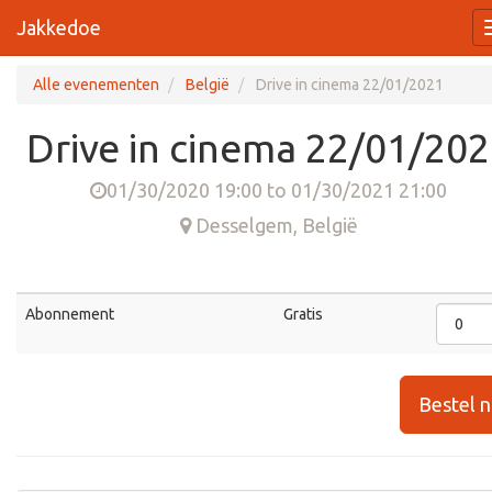
Jakkedoe
Alle evenementen
België
Drive in cinema 22/01/2021
Drive in cinema 22/01/20
01/30/2020 19:00
to
01/30/2021 21:00
Desselgem
,
België
Abonnement
Gratis
Bestel 