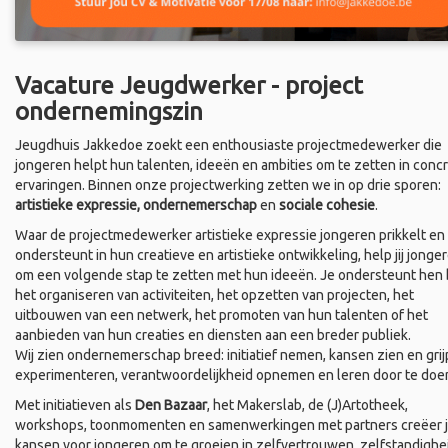
Vacature Jeugdwerker - project
ondernemingszin
Jeugdhuis Jakkedoe zoekt een enthousiaste projectmedewerker die
jongeren helpt hun talenten, ideeën en ambities om te zetten in conc
ervaringen. Binnen onze projectwerking zetten we in op drie sporen:
artistieke expressie, ondernemerschap
en
sociale cohesie
.
Waar de projectmedewerker artistieke expressie jongeren prikkelt en
ondersteunt in hun creatieve en artistieke ontwikkeling, help jij jonge
om een volgende stap te zetten met hun ideeën. Je ondersteunt hen b
het organiseren van activiteiten, het opzetten van projecten, het
uitbouwen van een netwerk, het promoten van hun talenten of het
aanbieden van hun creaties en diensten aan een breder publiek.
Wij zien ondernemerschap breed: initiatief nemen, kansen zien en grij
experimenteren, verantwoordelijkheid opnemen en leren door te doe
Met initiatieven als
Den Bazaar
, het Makerslab, de (J)Artotheek,
workshops, toonmomenten en samenwerkingen met partners creëer 
kansen voor jongeren om te groeien in zelfvertrouwen, zelfstandighe