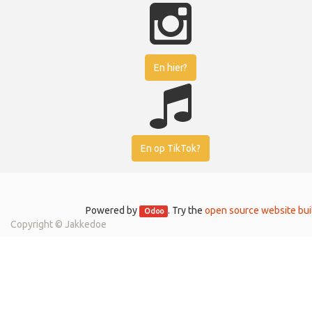
En hier?
En op TikTok?
Powered by
. Try the
open source website bui
Odoo
Copyright ©
Jakkedoe