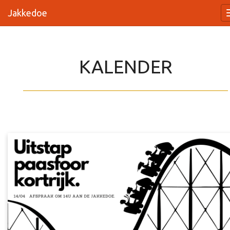
Jakkedoe
KALENDER
_________________________________________________________