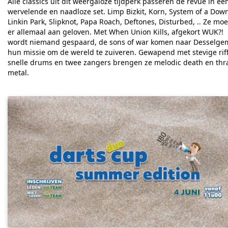
Alle classics uit dit weergaloze tijdperk passeren de revue in ee
wervelende en naadloze set. Limp Bizkit, Korn, System of a Dow
Linkin Park, Slipknot, Papa Roach, Deftones, Disturbed, .. Ze mo
er allemaal aan geloven.
Met When Union Kills, afgekort WUK?!
wordt niemand gespaard, de sons of war komen naar Desselge
hun missie om de wereld te zuiveren. Gewapend met stevige riff
snelle drums en twee zangers brengen ze melodic death en thr
metal.