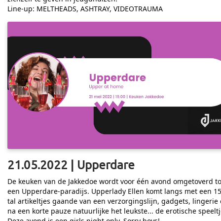
Line-up: MELTHEADS, ASHTRAY, VIDEOTRAUMA
21.05.2022 | Upperdare
De keuken van de Jakkedoe wordt voor één avond omgetoverd to
een Upperdare-paradijs. Upperlady Ellen komt langs met een 15
tal artikeltjes gaande van een verzorgingslijn, gadgets, lingerie
na een korte pauze natuurlijke het leukste... de erotische speeltj
Deze avond is een girls night only. Sorry boys!