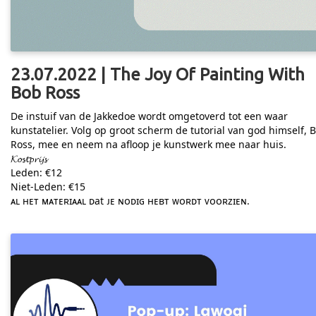
23.07.2022 | The Joy Of Painting With
Bob Ross
De instuif van de Jakkedoe wordt omgetoverd tot een waar
kunstatelier. Volg op groot scherm de tutorial van god himself, 
Ross, mee en neem na afloop je kunstwerk mee naar huis.
𝓚𝓸𝓼𝓽𝓹𝓻𝓲𝓳𝓼
Leden: €12
Niet-Leden: €15
ᴀʟ ʜᴇᴛ ᴍᴀᴛᴇʀɪᴀᴀʟ ᴅat ᴊᴇ ɴᴏᴅɪɢ ʜᴇʙᴛ ᴡᴏʀᴅᴛ ᴠᴏᴏʀᴢɪᴇɴ.