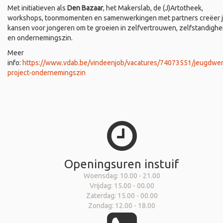
Met initiatieven als
Den Bazaar
, het Makerslab, de (J)Artotheek,
workshops, toonmomenten en samenwerkingen met partners creëer 
kansen voor jongeren om te groeien in zelfvertrouwen, zelfstandighe
en ondernemingszin.
Meer
info:
https://www.vdab.be/vindeenjob/vacatures/74073551/jeugdwer
project-ondernemingszin
Openingsuren instuif
Woensdag: 10.00 - 21.00
Vrijdag: 15.00 - 00.00
Zaterdag: 15.00 - 00.00
Zondag: 12.00 - 18.00