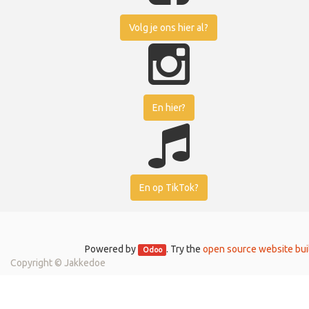
Volg je ons hier al?
En hier?
En op TikTok?
Powered by
. Try the
open source website bui
Odoo
Copyright ©
Jakkedoe