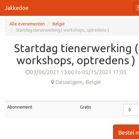
Jakkedoe
Alle evenementen
België
Startdag tienerwerking ( workshops, optredens )
Startdag tienerwerking (
workshops, optredens )
03/06/2021 13:00
to
05/15/2021 17:00
Desselgem
,
België
Abonnement
Gratis
Bestel 