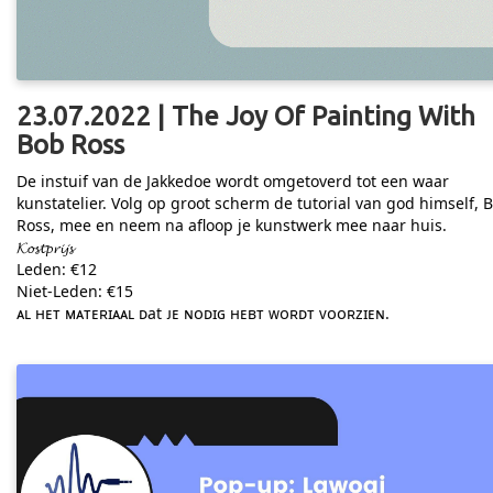
23.07.2022 | The Joy Of Painting With
Bob Ross
De instuif van de Jakkedoe wordt omgetoverd tot een waar
kunstatelier. Volg op groot scherm de tutorial van god himself, 
Ross, mee en neem na afloop je kunstwerk mee naar huis.
𝓚𝓸𝓼𝓽𝓹𝓻𝓲𝓳𝓼
Leden: €12
Niet-Leden: €15
ᴀʟ ʜᴇᴛ ᴍᴀᴛᴇʀɪᴀᴀʟ ᴅat ᴊᴇ ɴᴏᴅɪɢ ʜᴇʙᴛ ᴡᴏʀᴅᴛ ᴠᴏᴏʀᴢɪᴇɴ.