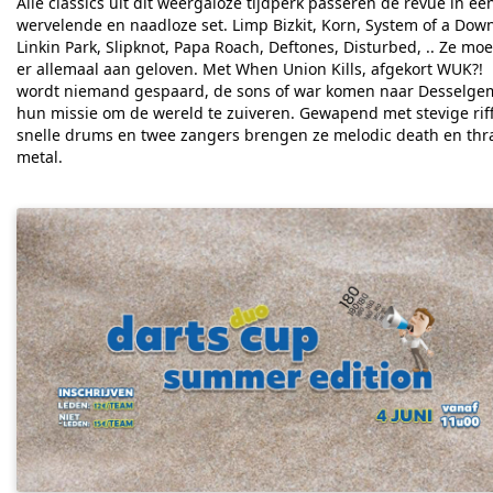
Alle classics uit dit weergaloze tijdperk passeren de revue in ee
wervelende en naadloze set. Limp Bizkit, Korn, System of a Dow
Linkin Park, Slipknot, Papa Roach, Deftones, Disturbed, .. Ze mo
er allemaal aan geloven.
Met When Union Kills, afgekort WUK?!
wordt niemand gespaard, de sons of war komen naar Desselge
hun missie om de wereld te zuiveren. Gewapend met stevige riff
snelle drums en twee zangers brengen ze melodic death en thr
metal.