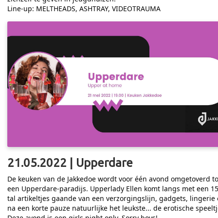
Line-up: MELTHEADS, ASHTRAY, VIDEOTRAUMA
21.05.2022 | Upperdare
De keuken van de Jakkedoe wordt voor één avond omgetoverd to
een Upperdare-paradijs. Upperlady Ellen komt langs met een 15
tal artikeltjes gaande van een verzorgingslijn, gadgets, lingerie
na een korte pauze natuurlijke het leukste... de erotische speeltj
Deze avond is een girls night only. Sorry boys!