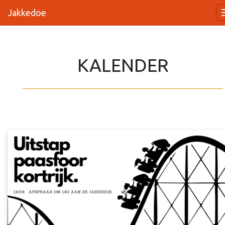
Jakkedoe
KALENDER
_________________________________________________________