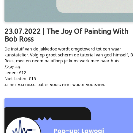
23.07.2022 | The Joy Of Painting With
Bob Ross
De instuif van de Jakkedoe wordt omgetoverd tot een waar
kunstatelier. Volg op groot scherm de tutorial van god himself, 
Ross, mee en neem na afloop je kunstwerk mee naar huis.
𝓚𝓸𝓼𝓽𝓹𝓻𝓲𝓳𝓼
Leden: €12
Niet-Leden: €15
ᴀʟ ʜᴇᴛ ᴍᴀᴛᴇʀɪᴀᴀʟ ᴅat ᴊᴇ ɴᴏᴅɪɢ ʜᴇʙᴛ ᴡᴏʀᴅᴛ ᴠᴏᴏʀᴢɪᴇɴ.