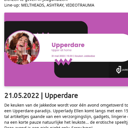
Line-up: MELTHEADS, ASHTRAY, VIDEOTRAUMA
21.05.2022 | Upperdare
De keuken van de Jakkedoe wordt voor één avond omgetoverd to
een Upperdare-paradijs. Upperlady Ellen komt langs met een 15
tal artikeltjes gaande van een verzorgingslijn, gadgets, lingerie
na een korte pauze natuurlijke het leukste... de erotische speeltj
Deze avond is een girls night only. Sorry boys!