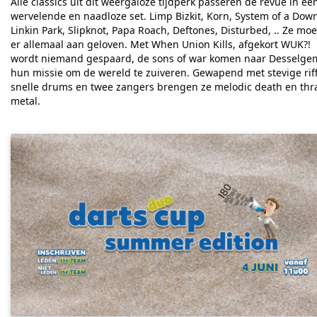
Alle classics uit dit weergaloze tijdperk passeren de revue in ee
wervelende en naadloze set. Limp Bizkit, Korn, System of a Dow
Linkin Park, Slipknot, Papa Roach, Deftones, Disturbed, .. Ze mo
er allemaal aan geloven.
Met When Union Kills, afgekort WUK?!
wordt niemand gespaard, de sons of war komen naar Desselge
hun missie om de wereld te zuiveren. Gewapend met stevige riff
snelle drums en twee zangers brengen ze melodic death en thr
metal.