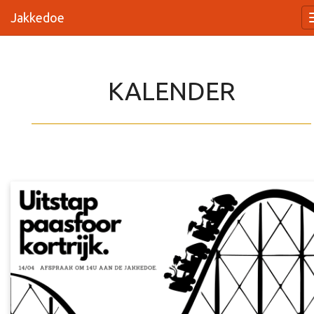
Jakkedoe
KALENDER
_________________________________________________________