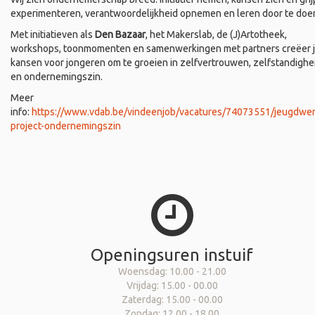
experimenteren, verantwoordelijkheid opnemen en leren door te doe
Met initiatieven als
Den Bazaar
, het Makerslab, de (J)Artotheek,
workshops, toonmomenten en samenwerkingen met partners creëer 
kansen voor jongeren om te groeien in zelfvertrouwen, zelfstandighe
en ondernemingszin.
Meer
info:
https://www.vdab.be/vindeenjob/vacatures/74073551/jeugdwer
project-ondernemingszin
Openingsuren instuif
Woensdag: 10.00 - 21.00
Vrijdag: 15.00 - 00.00
Zaterdag: 15.00 - 00.00
Zondag: 12.00 - 18.00