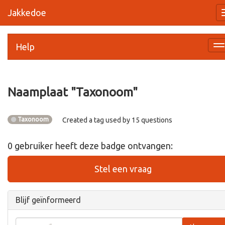
Jakkedoe
Help
Na
a
Naamplaat "
Taxonoom
"
Taxonoom
Created a tag used by 15 questions
0
gebruiker
heeft deze badge ontvangen:
Stel een vraag
Blijf geïnformeerd