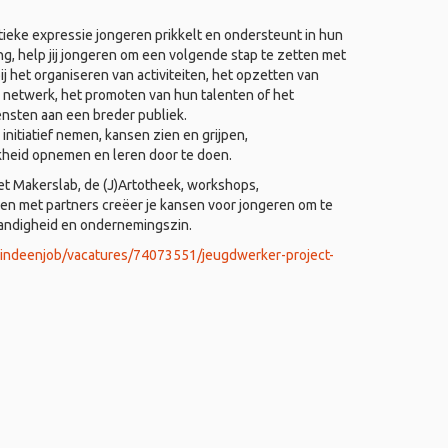
ieke expressie jongeren prikkelt en ondersteunt in hun
ing, help jij jongeren om een volgende stap te zetten met
j het organiseren van activiteiten, het opzetten van
 netwerk, het promoten van hun talenten of het
ensten aan een breder publiek.
nitiatief nemen, kansen zien en grijpen,
kheid opnemen en leren door te doen.
het Makerslab, de (J)Artotheek, workshops,
 met partners creëer je kansen voor jongeren om te
tandigheid en ondernemingszin.
vindeenjob/vacatures/74073551/jeugdwerker-project-