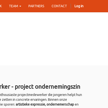
K
TEAM
PARTNERS
CONTACT
Log in
ker - project ondernemingszin
thousiaste projectmedewerker die jongeren helpt hun
e zetten in concrete ervaringen. Binnen onze
rie sporen:
artistieke expressie, ondernemerschap
en