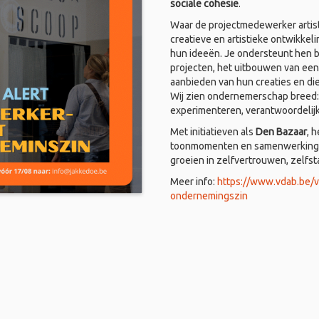
sociale cohesie
.
Waar de projectmedewerker artist
creatieve en artistieke ontwikkel
hun ideeën. Je ondersteunt hen bi
projecten, het uitbouwen van een
aanbieden van hun creaties en di
Wij zien ondernemerschap breed: i
experimenteren, verantwoordelij
Met initiatieven als
Den Bazaar
, 
toonmomenten en samenwerkingen
groeien in zelfvertrouwen, zelfs
Meer info:
https://www.vdab.be/
ondernemingszin