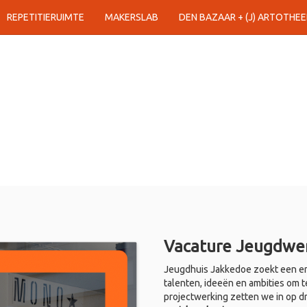
REPETITIERUIMTE
MAKERSLAB
DEN BAZAAR + (J) ARTOTHEE
Vacature Jeugdwer
Jeugdhuis Jakkedoe zoekt een en
talenten, ideeën en ambities om t
projectwerking zetten we in op d