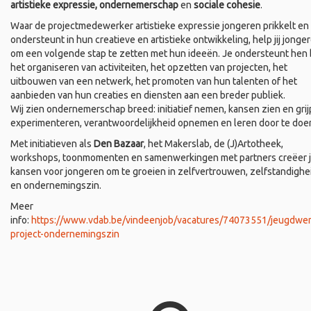
artistieke expressie, ondernemerschap
en
sociale cohesie
.
Waar de projectmedewerker artistieke expressie jongeren prikkelt en
ondersteunt in hun creatieve en artistieke ontwikkeling, help jij jonge
om een volgende stap te zetten met hun ideeën. Je ondersteunt hen b
het organiseren van activiteiten, het opzetten van projecten, het
uitbouwen van een netwerk, het promoten van hun talenten of het
aanbieden van hun creaties en diensten aan een breder publiek.
Wij zien ondernemerschap breed: initiatief nemen, kansen zien en grij
experimenteren, verantwoordelijkheid opnemen en leren door te doe
Met initiatieven als
Den Bazaar
, het Makerslab, de (J)Artotheek,
workshops, toonmomenten en samenwerkingen met partners creëer 
kansen voor jongeren om te groeien in zelfvertrouwen, zelfstandighe
en ondernemingszin.
Meer
info:
https://www.vdab.be/vindeenjob/vacatures/74073551/jeugdwer
project-ondernemingszin