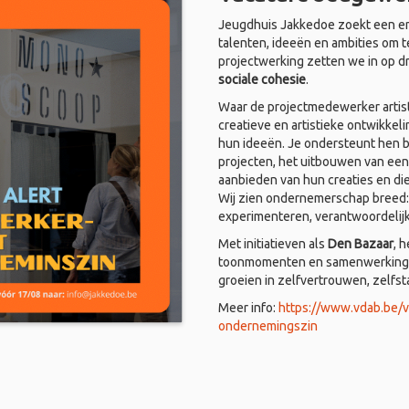
Jeugdhuis Jakkedoe zoekt een en
talenten, ideeën en ambities om t
projectwerking zetten we in op d
sociale cohesie
.
Waar de projectmedewerker artist
creatieve en artistieke ontwikkel
hun ideeën. Je ondersteunt hen bi
projecten, het uitbouwen van een
aanbieden van hun creaties en di
Wij zien ondernemerschap breed: i
experimenteren, verantwoordelij
Met initiatieven als
Den Bazaar
, 
toonmomenten en samenwerkingen
groeien in zelfvertrouwen, zelfs
Meer info:
https://www.vdab.be/
ondernemingszin