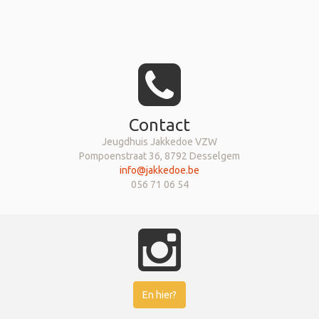
Contact
Jeugdhuis Jakkedoe VZW
Pompoenstraat 36, 8792 Desselgem
info@jakkedoe.be
056 71 06 54
En hier?