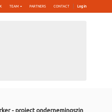
K
TEAM
PARTNERS
CONTACT
Log in
ker - project ondernemingszin