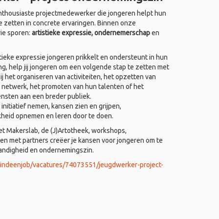
thousiaste projectmedewerker die jongeren helpt hun
e zetten in concrete ervaringen. Binnen onze
rie sporen:
artistieke expressie, ondernemerschap
en
ieke expressie jongeren prikkelt en ondersteunt in hun
ing, help jij jongeren om een volgende stap te zetten met
j het organiseren van activiteiten, het opzetten van
 netwerk, het promoten van hun talenten of het
ensten aan een breder publiek.
nitiatief nemen, kansen zien en grijpen,
kheid opnemen en leren door te doen.
het Makerslab, de (J)Artotheek, workshops,
 met partners creëer je kansen voor jongeren om te
tandigheid en ondernemingszin.
vindeenjob/vacatures/74073551/jeugdwerker-project-